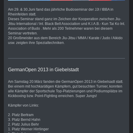
Am 29. & 30.Juni fand das jährliche Budoseminar der JJI / IBBA in
Rheinfelden statt.
Dieses Seminar stand ganz im Zeichen der Kooperation zwischen Jiu-
Jitsu International / Int. Black Belt Association und K.I.A.B.- Kun Tai Ko Int.
Association of Budo . Mehr als 200 Teilnehmer waren bei diesem
Seminar vertreten.
20 Großmeister aus dem Bereich Jiu-Jitsu / MMA / Karate / Judo / Aikido
usw. zeigten ihre Spezialtechniken.
GermanOpen 2013 in Giebelstadt
Am Samstag 20.März fanden die GermanOpen 2013 in Giebelsadt statt.
Bei einem mit hochkarätigen Kämpfern, gut besuchten Turnier, konnten
alle Kämpfer der Sportschule Top-Platzierungen und Podiumsplätze im
Kickboxing bzw. Point-Fighting erreichen. Super Jungs!
Kämpfer von Links:
2. Platz Bertram
3. Platz Bernd Hahn
2. Platz Julius Behr
1. Platz Werner Hirrlinger