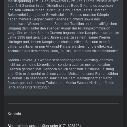
Meisterprüfung zum 1.Dan (schwarzer Gürtel) ab. Hierbei musste er sich
über 2 ½ Stunden in den Disziplinen des Budo 5-Kampfes beweisen
und sein Können in der Fallschule, Judo, Karate, Katas und der
Selbstverteidigung unter Beweis stellen. Ebenso mussten Kämpfe
gegen mehrere Gegner, verschiedene Bruchtests sowie das
theoretische Wissen über den Sport, der Tradition und dem alltäglichen
Umgang damit unter den strengen Augen der Prüfungskommission
vorgeführt werden. Sandro Gravera begann seine Kampfsportkarriere im
Jahre 1998 und gelangte 6 Jahre später zu seinem Trainer Werner
Hirrlinger und dessen Kampfsportschule in Altfeld. Seit nun mehr 8
Jahren praktiziert er nun Allkampf-Karate, welches nur die effektivsten
Techniken aus dem Kendo, Judo, Jiu-Jitsu, Karate und Aikido beinhaltet.
Sandro Gravera: „Es war ein sehr anstrengender Vormittag, der mich
nicht nur an meine körperlichen, sondern auch an meine mentalen
Grenzen gebracht hat. Dennoch bin ich sehr stolz auf meine Leistung
und fühle mich geehrt mich nun zu den Meistern unserer Reihen zählen
zu dürfen. Ein besonderer Dank gilt meinem Trainingspartner Marco
Jessberger und meinem Trainier und Mentor Werner Hirrlinger für die
jahrelange Unterstützung.“
Kontakt
Sie erreichen uns tagsüber unter 0171 6266284